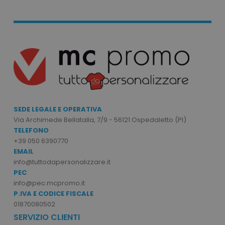
mage-cache-storage
Adobe Inc.
www.tuttodapersonali
mage-messages
Adobe Inc.
SEDE LEGALE E OPERATIVA
www.tuttodapersonali
Via Archimede Bellatalla, 7/9 - 56121 Ospedaletto (PI)
TELEFONO
+39 050 6390770
EMAIL
info@tuttodapersonalizzare.it
PEC
info@pec.mcpromo.it
P.IVA E CODICE FISCALE
01870080502
SERVIZIO CLIENTI