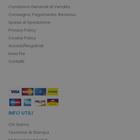
product_data_storage
Adobe Inc.
Condizioni Generali di Vendita
www.tuttodapersonali
Consegna, Pagamento, Recesso
Spese di Spedizione
Privacy Policy
Cookie Policy
CookieScriptConsent
CookieScript
Accedi/Registrati
www.tuttodapersonali
Invia File
Contatti
INFO UTILI
PHPSESSID
PHP.net
Chi Siamo
.www.tuttodapersonali
Tecniche di Stampa