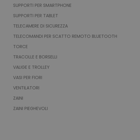
SUPPORTI PER SMARTPHONE
SUPPORTI PER TABLET
TELECAMERE DI SICUREZZA
TELECOMANDI PER SCATTO REMOTO BLUETOOTH
recently_viewed_product_previous
Adobe Inc.
Google Privacy Policy
www.tuttodapersonali
TORCE
TRACOLLE E BORSELLI
VALIGE E TROLLEY
recently_compared_product
Adobe Inc.
VASI PER FIORI
www.tuttodapersonali
VENTILATORI
ZAINI
private_content_version
Adobe Inc.
www.tuttodapersonali
ZAINI PIEGHEVOLI