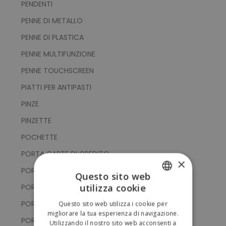
PENDENTI
PENNE DI METALLO
PENNE DI PLASTICA
PENNE MULTIFUNZIONE
PENNE TOUCHSCREEN
PIATTI PER ANTIPASTI
PINZE
PINZETTE
POCHETTE
PORTA CARTE DI CREDITO
×
PORTA CELLULARE
Questo sito web
utilizza cookie
PORTACHIAVI CON GETTONE
ITALIAN
PORTACHIAVI CON PUNTATORE TOUCH
Questo sito web utilizza i cookie per
ENGLISH
migliorare la tua esperienza di navigazione.
PORTACHIAVI CON SUPPORTO SMARTPHONE
Utilizzando il nostro sito web acconsenti a