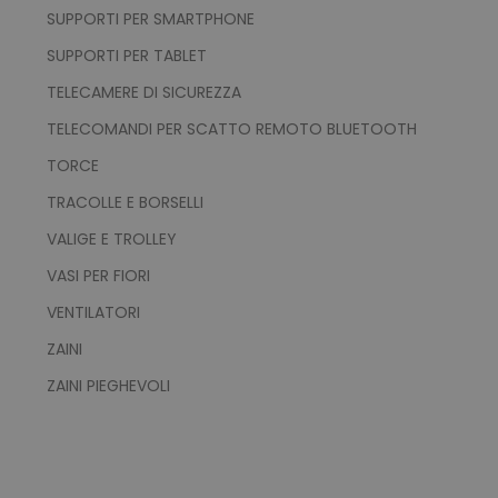
SUPPORTI PER SMARTPHONE
SUPPORTI PER TABLET
TELECAMERE DI SICUREZZA
TELECOMANDI PER SCATTO REMOTO BLUETOOTH
recently_viewed_product_previous
Adobe Inc.
Google Privacy Policy
www.tuttodapersonali
TORCE
TRACOLLE E BORSELLI
VALIGE E TROLLEY
recently_compared_product
Adobe Inc.
VASI PER FIORI
www.tuttodapersonali
VENTILATORI
ZAINI
private_content_version
Adobe Inc.
www.tuttodapersonali
ZAINI PIEGHEVOLI