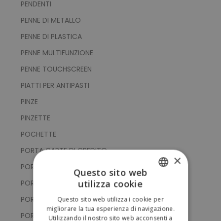
PENDENTI
PENNE DI METALLO
PENNE DI PLASTICA
PENNE MULTIFUNZIONE
PENNE TOUCHSCREEN
PIATTI PER ANTIPASTI
PINZE
PINZETTE
POCHETTE
PORTA CARTE DI CREDITO
×
PORTA CELLULARE
Questo sito web
utilizza cookie
PORTACHIAVI CON GETTONE
ITALIAN
PORTACHIAVI CON PUNTATORE TOUCH
Questo sito web utilizza i cookie per
ENGLISH
migliorare la tua esperienza di navigazione.
PORTACHIAVI CON SUPPORTO SMARTPHONE
Utilizzando il nostro sito web acconsenti a