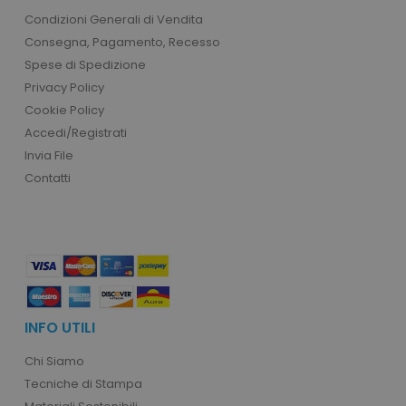
product_data_storage
Adobe Inc.
Condizioni Generali di Vendita
www.tuttodapersonali
Consegna, Pagamento, Recesso
Spese di Spedizione
Privacy Policy
Cookie Policy
CookieScriptConsent
CookieScript
Accedi/Registrati
www.tuttodapersonali
Invia File
Contatti
INFO UTILI
PHPSESSID
PHP.net
Chi Siamo
.www.tuttodapersonali
Tecniche di Stampa