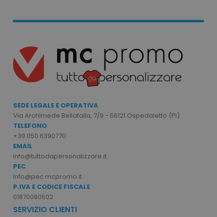
mage-cache-storage
Adobe Inc.
www.tuttodapersonali
mage-messages
Adobe Inc.
SEDE LEGALE E OPERATIVA
www.tuttodapersonali
Via Archimede Bellatalla, 7/9 - 56121 Ospedaletto (PI)
TELEFONO
+39 050 6390770
EMAIL
info@tuttodapersonalizzare.it
PEC
info@pec.mcpromo.it
P.IVA E CODICE FISCALE
01870080502
SERVIZIO CLIENTI