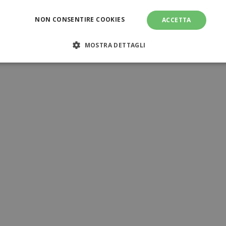
NON CONSENTIRE COOKIES
ACCETTA
MOSTRA DETTAGLI
NECESSARI
PERFORMANCE
TARGETING
FUNZI
TI
amente necessari
Performance
Targeting
Funzionalità
Non clas
sari consentono le funzionalità principali del sito web come l'accesso dell'utente e l
ilizzato correttamente senza i cookie strettamente necessari.
Provider
/
Dominio
Scadenza
Descrizione
www.tuttodapersonalizzare.it
1 mese
www.tuttodapersonalizzare.it
1 mese
1 ora
Il valore di questo co
Adobe Inc.