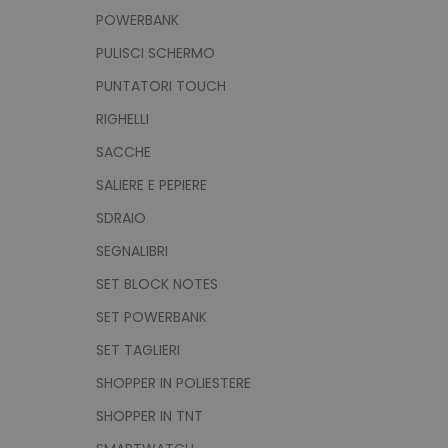
POWERBANK
CookieScriptConsent
PULISCI SCHERMO
PUNTATORI TOUCH
RIGHELLI
PHPSESSID
SACCHE
SALIERE E PEPIERE
SDRAIO
SEGNALIBRI
recently_viewed_product
SET BLOCK NOTES
SET POWERBANK
recently_compared_prod
SET TAGLIERI
SHOPPER IN POLIESTERE
Nome
SHOPPER IN TNT
Nome
Nome
Pro
ss_26182929_mage-cache-
Nome
ls_mage-cache-
ls_product_data_storage
www