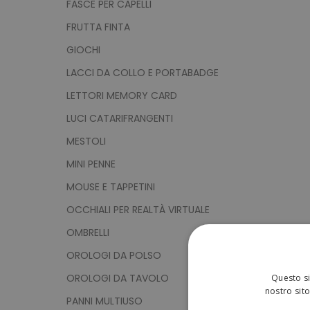
FASCE PER CAPELLI
FRUTTA FINTA
GIOCHI
LACCI DA COLLO E PORTABADGE
LETTORI MEMORY CARD
LUCI CATARIFRANGENTI
MESTOLI
MINI PENNE
MOUSE E TAPPETINI
OCCHIALI PER REALTÀ VIRTUALE
OMBRELLI
OROLOGI DA POLSO
OROLOGI DA TAVOLO
Questo si
nostro sito
PANNI MULTIUSO