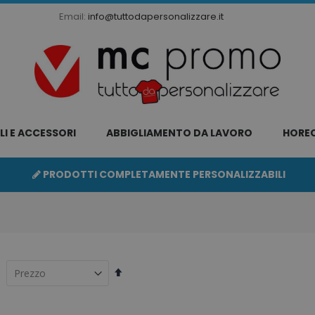
Email:
info@tuttodapersonalizzare.it
LI E ACCESSORI
ABBIGLIAMENTO DA LAVORO
HORE
PRODOTTI COMPLETAMENTE PERSONALIZZABILI
Imposta
la
direzione
decrescente