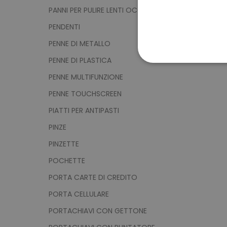
PANNI PER PULIRE LENTI OCCHIALI
PENDENTI
PENNE DI METALLO
PENNE DI PLASTICA
STRETTAMENTE 
PENNE MULTIFUNZIONE
NON CLASSIFICA
PENNE TOUCHSCREEN
PIATTI PER ANTIPASTI
PINZE
Strett
PINZETTE
I cookie strettamente neces
POCHETTE
sito web non può essere ut
PORTA CARTE DI CREDITO
Nome
PORTA CELLULARE
utm_source
PORTACHIAVI CON GETTONE
utm_campaign
mage-cache-sessid