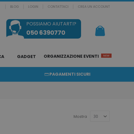
BLOG
LOGIN
CONTATTACI
CREA UN ACCOUNT
POSSIAMO AIUTARTI?
Il mio Carrello
050 6390770
ORGANIZZAZIONE EVENTI
CA
GADGET
NEW
PAGAMENTI SICURI
Mostra