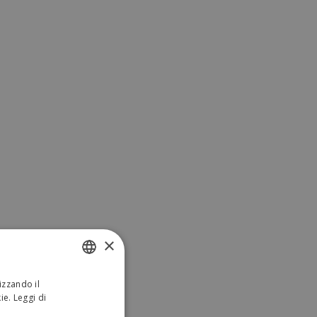
×
izzando il
ITALIAN
kie.
Leggi di
ENGLISH