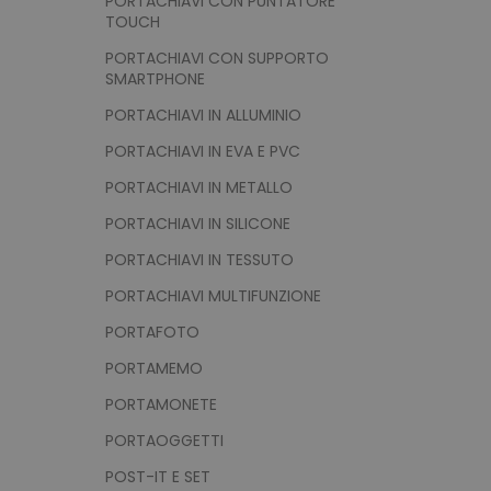
PORTACHIAVI CON PUNTATORE
TOUCH
PORTACHIAVI CON SUPPORTO
SMARTPHONE
recently_viewed_product
PORTACHIAVI IN ALLUMINIO
Google Priv
PORTACHIAVI IN EVA E PVC
recently_compared_prod
PORTACHIAVI IN METALLO
private_content_version
PORTACHIAVI IN SILICONE
PORTACHIAVI IN TESSUTO
mage-cache-storage
PORTACHIAVI MULTIFUNZIONE
PORTAFOTO
mage-messages
PORTAMEMO
PORTAMONETE
PORTAOGGETTI
product_data_storage
POST-IT E SET