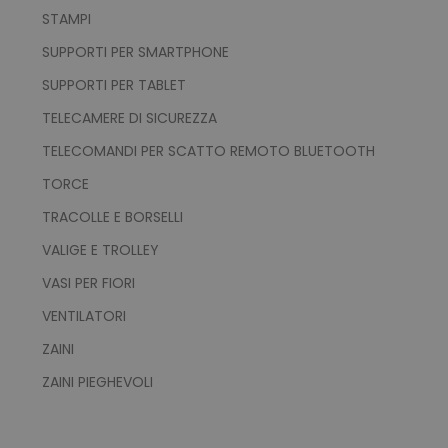
STAMPI
SUPPORTI PER SMARTPHONE
SUPPORTI PER TABLET
TELECAMERE DI SICUREZZA
recently_viewed_product_previous
Adobe Inc.
TELECOMANDI PER SCATTO REMOTO BLUETOOTH
Google Privacy Policy
www.tuttodapersonali
TORCE
TRACOLLE E BORSELLI
VALIGE E TROLLEY
recently_compared_product
Adobe Inc.
www.tuttodapersonali
VASI PER FIORI
VENTILATORI
private_content_version
Adobe Inc.
ZAINI
www.tuttodapersonali
ZAINI PIEGHEVOLI