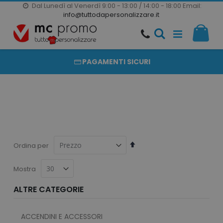
Dal Lunedì al Venerdì 9:00 - 13:00 / 14:00 - 18:00
Email:
20000 PRODOTTI
info@tuttodapersonalizzare.it
Salta
Il m
al
PRODOTTI COMPLETAMENTE PERSONALIZZABILI
contenuto
PAGAMENTI SICURI
Imposta
Ordina per
la
direzione
Mostra
decrescente
ALTRE CATEGORIE
ACCENDINI E ACCESSORI