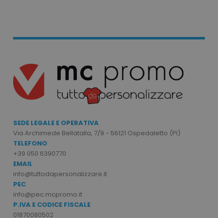
mage-cache-storage
Adobe Inc.
www.tuttodapersonali
mage-messages
Adobe Inc.
www.tuttodapersonali
SEDE LEGALE E OPERATIVA
Via Archimede Bellatalla, 7/9 - 56121 Ospedaletto (PI)
TELEFONO
+39 050 6390770
EMAIL
info@tuttodapersonalizzare.it
PEC
info@pec.mcpromo.it
P.IVA E CODICE FISCALE
01870080502