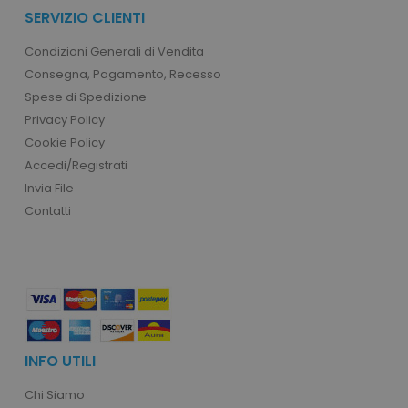
SERVIZIO CLIENTI
product_data_storage
Adobe Inc.
www.tuttodapersonali
Condizioni Generali di Vendita
Consegna, Pagamento, Recesso
Spese di Spedizione
Privacy Policy
Cookie Policy
CookieScriptConsent
CookieScript
www.tuttodapersonali
Accedi/Registrati
Invia File
Contatti
INFO UTILI
PHPSESSID
PHP.net
.www.tuttodapersonali
Chi Siamo