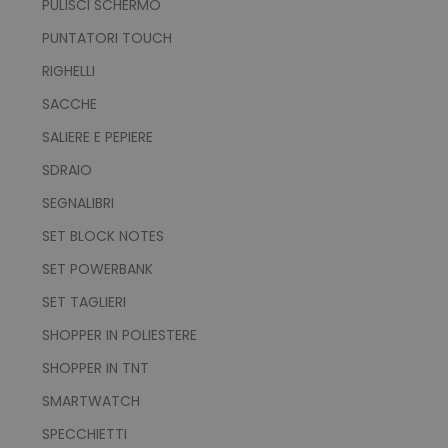
PULISCI SCHERMO
PUNTATORI TOUCH
RIGHELLI
Strettamente necessari
Performance
Targeting
Funzionalità
SACCHE
Non classificati
SALIERE E PEPIERE
I cookie strettamente necessari consentono le
SDRAIO
funzionalità principali del sito web come
l'accesso dell'utente e la gestione dell'account.
SEGNALIBRI
Il sito web non può essere utilizzato
correttamente senza i cookie strettamente
SET BLOCK NOTES
necessari.
SET POWERBANK
Nome
Provider
/
Dominio
SET TAGLIERI
utm_source
www.tuttodapersonali
utm_campaign
www.tuttodapersonali
SHOPPER IN POLIESTERE
mage-cache-sessid
Adobe Inc.
SHOPPER IN TNT
www.tuttodapersonali
SMARTWATCH
SPECCHIETTI