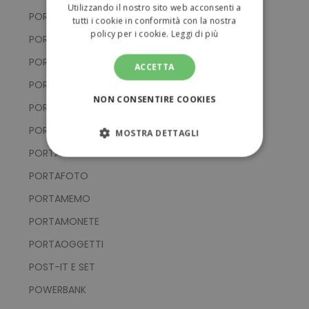
Utilizzando il nostro sito web acconsenti a
PORTACHIAVI CON SUPPORTO SMARTPHONE
tutti i cookie in conformità con la nostra
policy per i cookie.
Leggi di più
PORTACHIAVI IN ALLUMINIO
PORTACHIAVI IN EVA E PVC
ACCETTA
PORTACHIAVI IN METALLO
NON CONSENTIRE COOKIES
PORTACHIAVI IN SILICONE
PORTACHIAVI IN TESSUTO
MOSTRA DETTAGLI
PORTACHIAVI MULTIFUNZIONE
STRETTAMENTE NECESSARI
PORTAFOTO
PERFORMANCE
PORTAMEMO
PORTAMONETE
TARGETING
PORTAOGGETTI
FUNZIONALITÀ
POST-IT E SET
POWERBANK
NON CLASSIFICATI