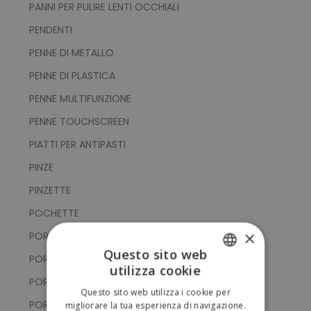
PANNI PER PULIRE LENTI OCCHIALI
PENDENTI
PENNE DI METALLO
PENNE DI PLASTICA
PENNE MULTIFUNZIONE
PENNE TOUCHSCREEN
PIATTI PER ANTIPASTI
PINZE
PINZETTE
POCHETTE
×
PORTA CARTE DI CREDITO
Questo sito web
PORTA CELLULARE
utilizza cookie
ITALIAN
PORTACHIAVI CON GETTONE
Questo sito web utilizza i cookie per
ENGLISH
PORTACHIAVI CON PUNTATORE TOUCH
migliorare la tua esperienza di navigazione.