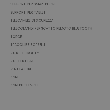
SUPPORTI PER SMARTPHONE
SUPPORTI PER TABLET
TELECAMERE DI SICUREZZA
TELECOMANDI PER SCATTO REMOTO BLUETOOTH
recently_viewed_product_previous
Adobe Inc.
Google Privacy Policy
www.tuttodapersonali
TORCE
TRACOLLE E BORSELLI
VALIGE E TROLLEY
recently_compared_product
Adobe Inc.
VASI PER FIORI
www.tuttodapersonali
VENTILATORI
ZAINI
private_content_version
Adobe Inc.
www.tuttodapersonali
ZAINI PIEGHEVOLI