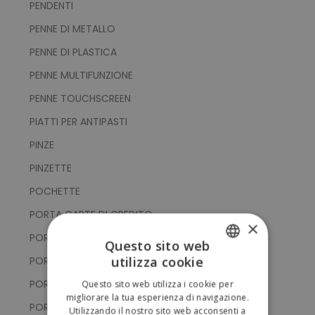
PENDENTI
PENNE DI METALLO
PENNE DI PLASTICA
PENNE MULTIFUNZIONE
PENNE TOUCHSCREEN
PIATTI PER ANTIPASTI
PINZE
PINZETTE
POCHETTE
PORTA CARTE DI CREDITO
×
PORTA CELLULARE
Questo sito web
utilizza cookie
PORTACHIAVI CON GETTONE
ITALIAN
PORTACHIAVI CON PUNTATORE TOUCH
Questo sito web utilizza i cookie per
ENGLISH
migliorare la tua esperienza di navigazione.
PORTACHIAVI CON SUPPORTO SMARTPHONE
Utilizzando il nostro sito web acconsenti a