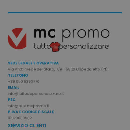
mage-cache-storage
Adobe Inc.
www.tuttodapersonali
mage-messages
Adobe Inc.
SEDE LEGALE E OPERATIVA
www.tuttodapersonali
Via Archimede Bellatalla, 7/9 - 56121 Ospedaletto (PI)
TELEFONO
+39 050 6390770
EMAIL
info@tuttodapersonalizzare.it
PEC
info@pec.mcpromo.it
P.IVA E CODICE FISCALE
01870080502
SERVIZIO CLIENTI