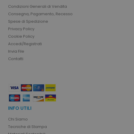
product_data_storage
Adobe Inc.
Condizioni Generali di Vendita
www.tuttodapersonali
Consegna, Pagamento, Recesso
Spese di Spedizione
Privacy Policy
Cookie Policy
CookieScriptConsent
CookieScript
Accedi/Registrati
www.tuttodapersonali
Invia File
Contatti
INFO UTILI
PHPSESSID
PHP.net
Chi Siamo
.www.tuttodapersonali
Tecniche di Stampa